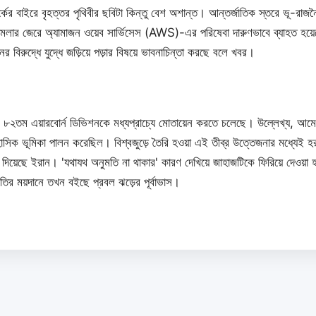
্কের বাইরে বৃহত্তর পৃথিবীর ছবিটা কিন্তু বেশ অশান্ত। আন্তর্জাতিক স্তরে ভূ-র
লার জেরে অ্যামাজন ওয়েব সার্ভিসেস (AWS)-এর পরিষেবা দারুণভাবে ব্যাহত হয়
বিরুদ্ধে যুদ্ধে জড়িয়ে পড়ার বিষয়ে ভাবনাচিন্তা করছে বলে খবর।
 ৮২তম এয়ারবোর্ন ডিভিশনকে মধ্যপ্রাচ্যে মোতায়েন করতে চলেছে। উল্লেখ্য, আমের
াসিক ভূমিকা পালন করেছিল। বিশ্বজুড়ে তৈরি হওয়া এই তীব্র উত্তেজনার মধ্যেই হরমু
য়েছে ইরান। 'যথাযথ অনুমতি না থাকার' কারণ দেখিয়ে জাহাজটিকে ফিরিয়ে দেওয়া হ
তির ময়দানে তখন বইছে প্রবল ঝড়ের পূর্বাভাস।