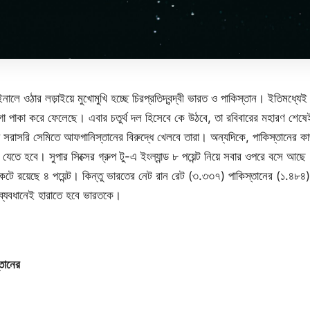
নালে ওঠার লড়াইয়ে মুখোমুখি হচ্ছে চিরপ্রতিদ্বন্দ্বী ভারত ও পাকিস্তান। ইতিমধ্যেই অস
া পাকা করে ফেলেছে। এবার চতুর্থ দল হিসেবে কে উঠবে, তা রবিবারের মহারণ শেষেই 
 হয়ে সরাসরি সেমিতে আফগানিস্তানের বিরুদ্ধে খেলবে তারা। অন্যদিকে, পাকিস্তানের
েতে হবে। সুপার সিক্সের গ্রুপ টু-এ ইংল্যান্ড ৮ পয়েন্ট নিয়ে সবার ওপরে বসে আছে।
েটে রয়েছে ৪ পয়েন্ট। কিন্তু ভারতের নেট রান রেট (৩.৩৩৭) পাকিস্তানের (১.৪৮
 ব্যবধানেই হারাতে হবে ভারতকে।
্তানের