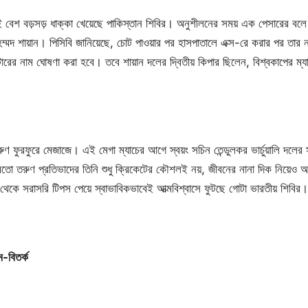
েই বেশ বড়সড় ধাক্কা খেয়েছে পাকিস্তান শিবির। অনুশীলনের সময় এক পেসারের বলে
মদ শায়ান। পিসিবি জানিয়েছে, চোট পাওয়ার পর হাসপাতালে এক্স-রে করার পর তার নাক
টারের নাম ঘোষণা করা হবে। তবে শায়ান দলের দ্বিতীয় কিপার ছিলেন, বিশ্বকাপের ম্যা
রুণ ফুরফুরে মেজাজে। এই মেগা ম্যাচের আগে স্বয়ং সচিন তেন্ডুলকর ভার্চুয়ালি দলের 
র মতো তরুণ প্রতিভাদের তিনি শুধু ক্রিকেটের কৌশলই নয়, জীবনের নানা দিক নিয়েও অম
 থেকে সরাসরি টিপস পেয়ে স্বাভাবিকভাবেই আত্মবিশ্বাসে ফুটছে গোটা ভারতীয় শিবির।
ম-বিতর্ক