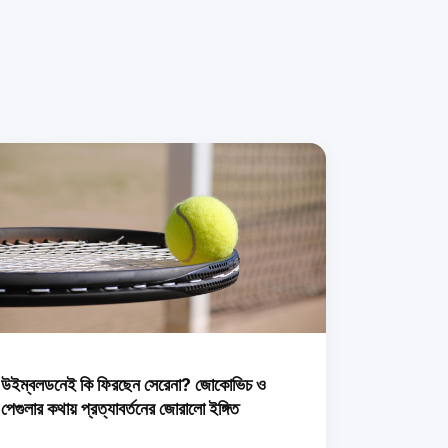
উইম্বলডনেই কি ফিরছেন সেরেনা? জোকোভিচ ও
পেগুলার কথায় প্রত্যাবর্তনের জোরালো ইঙ্গিত