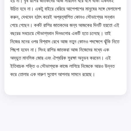
হয় না। বৃষ রাশির জাতকদের আজ সারাদিন ঘরে বসে থাকা একদমই
উচিত হবে না। একটু বাইরে বেরিয়ে আশেপাশের মানুষের সঙ্গে মেলামেশা
করুন, দেখবেন হঠাৎ করেই অপ্রত্যাশিত কোনও সৌভাগ্যের সন্ধান
পেয়ে গেছেন। কর্কট রাশির জাতকদের জন্য আজকের দিনটি হয়তো এই
বছরের সবচেয়ে সৌভাগ্যবান দিনগুলোর একটি হতে চলেছে। তাই
নিজের মনের ওপর বিশ্বাস রেখে আজ নতুন কোনও পদক্ষেপে ঝুঁকি নিতে
পিছপা হবেন না। সিংহ রাশির জাতকরা আজ নিজেদের মধ্যে এক
অদ্ভুত মানসিক জোর এবং ঐশ্বরিক সুরক্ষা অনুভব করবেন। এই
ইতিবাচক শক্তি ও সৌভাগ্যকে কাজে লাগিয়ে নিজেকে আরও উন্নত
করে তোলার এক দারুণ সুযোগ আপনার সামনে রয়েছে।